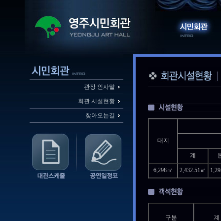
관장 인사말
회관 시설현황
찾아오는길
대지
계
6,298㎡
2,432.51㎡
1,2
구분
계