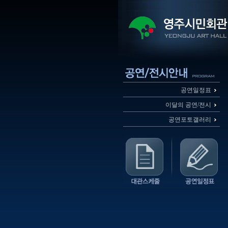
공연일정표
이달의 공연/전시
공연포토갤러리