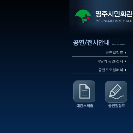
공연일정표
이달의 공연/전시
공연포토갤러리