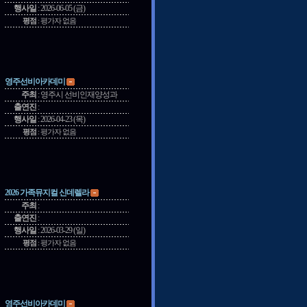
행사일
:
2026-06-05 (금)
평점
:
평가자 없음
영주선비아카데미
주최
:
영주시 선비인재양성과
출연진
:
행사일
:
2026-04-23 (목)
평점
:
평가자 없음
2026 가족뮤지컬 신데렐라
주최
:
출연진
:
행사일
:
2026-03-29 (일)
평점
:
평가자 없음
영주선비아카데미