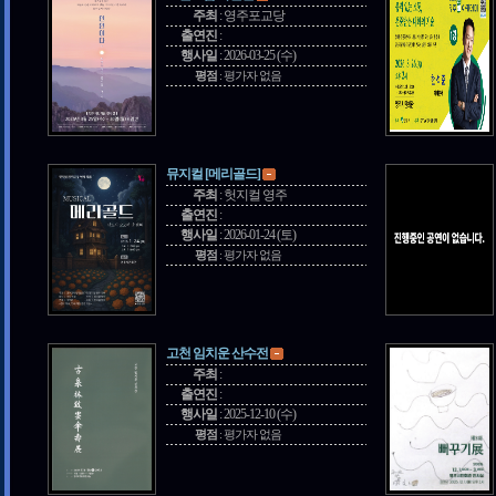
주최
:
영주포교당
출연진
:
행사일
:
2026-03-25 (수)
평점
:
평가자 없음
뮤지컬 [메리골드]
주최
:
헛지컬 영주
출연진
:
행사일
:
2026-01-24 (토)
평점
:
평가자 없음
고천 임치운 산수전
주최
:
출연진
:
행사일
:
2025-12-10 (수)
평점
:
평가자 없음