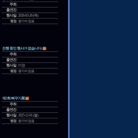
주최
:
출연진
:
행사일
:
2026-03-26 (목)
평점
:
평가자 없음
진행 중인 행사가 없습니다.
주최
:
출연진
:
행사일
:
미정
평점
:
평가자 없음
제3회 뻐꾸기展
주최
:
출연진
:
행사일
:
2025-12-01 (월)
평점
:
평가자 없음