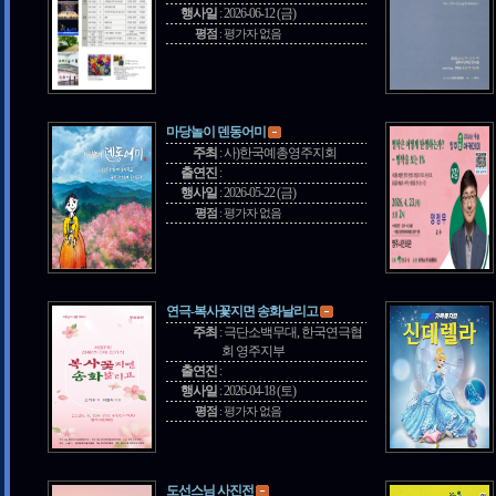
행사일
:
2026-06-12 (금)
평점
:
평가자 없음
마당놀이 덴동어미
주최
:
사)한국예총영주지회
출연진
:
행사일
:
2026-05-22 (금)
평점
:
평가자 없음
연극-복사꽃지면 송화날리고
주최
:
극단소백무대, 한국연극협
회 영주지부
출연진
:
행사일
:
2026-04-18 (토)
평점
:
평가자 없음
도선스님 사진전