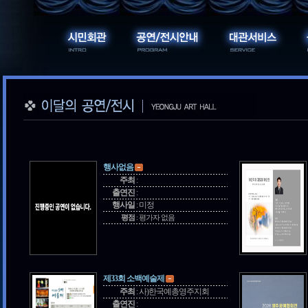
행사없음
주최
:
출연진
:
행사일
:
미정
평점
:
평가자 없음
제33회 소백예술제
주최
:
사)한국예총영주지회
출연진
: