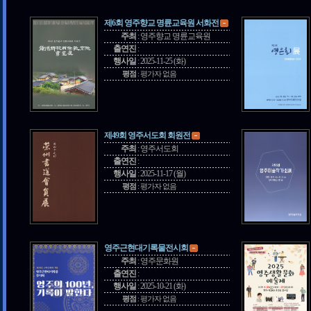
제6회 영주향교 명륜교육원 서화전
주최
:
영주향교 명륜교육원
출연진
:
행사일
:
2025-11-25 (화)
평점
:
평가자 없음
제49회 영주서도회 회원전
주최
:
영주서도회
출연진
:
행사일
:
2025-11-17 (월)
평점
:
평가자 없음
영주근현대기록물전시회
주최
:
영주문화원
출연진
:
행사일
:
2025-10-21 (화)
평점
:
평가자 없음