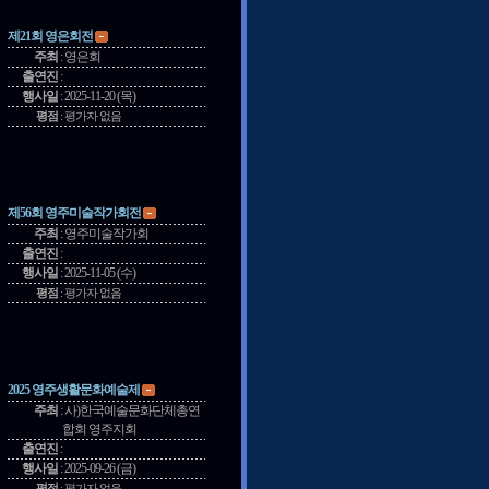
제21회 영은회전
주최
:
영은회
출연진
:
행사일
:
2025-11-20 (목)
평점
:
평가자 없음
제56회 영주미술작가회전
주최
:
영주미술작가회
출연진
:
행사일
:
2025-11-05 (수)
평점
:
평가자 없음
2025 영주생활문화예술제
주최
:
사)한국예술문화단체총연
합회 영주지회
출연진
:
행사일
:
2025-09-26 (금)
평점
:
평가자 없음