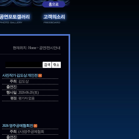
현재위치 : Home > 공연/전시안내
사진작가 김도상 개인전
주최
:
김도상
출연진
:
행사일
:
2026-06-20 (토)
평점
:
평가자 없음
2026 영주공예협회전
주최
:
(사)영주공예협회
출연진
: