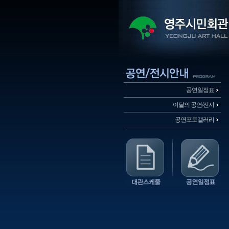
공연일정표
이달의 공연/전시
공연포토갤러리