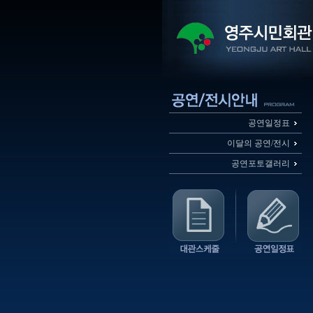
공연일정표
이달의 공연/전시
공연포토갤러리