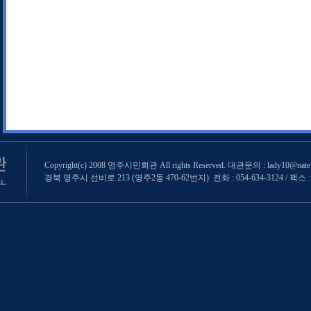
Copyright(c) 2008 영주시민회관 All rights Reserved. 대관문의 : lady10@nate
경북 영주시 선비로 213 (영주2동 470-62번지) 전화 : 054-634-3124 / 팩스 : 0