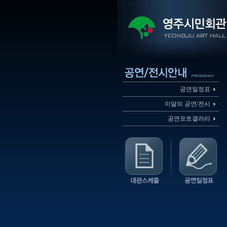
공연일정표
이달의 공연/전시
공연포토갤러리