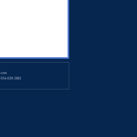
.com
54-639-5881