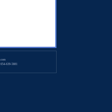
.com
54-639-5881