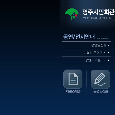
공연일정표
이달의 공연/전시
공연포토갤러리