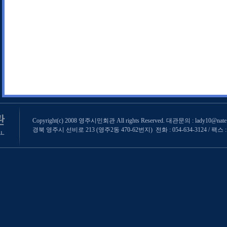
Copyright(c) 2008 영주시민회관 All rights Reserved. 대관문의 : lady10@nate
경북 영주시 선비로 213 (영주2동 470-62번지) 전화 : 054-634-3124 / 팩스 : 0