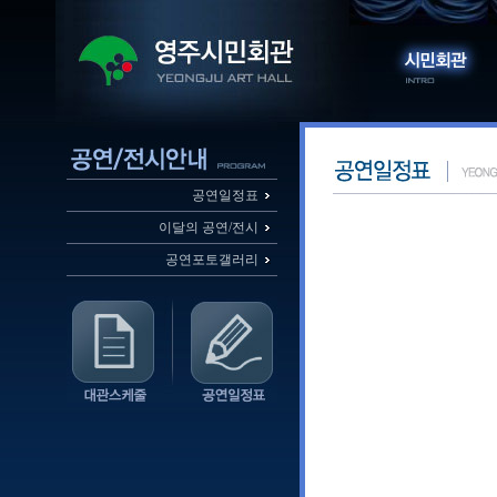
공연일정표
이달의 공연/전시
공연포토갤러리