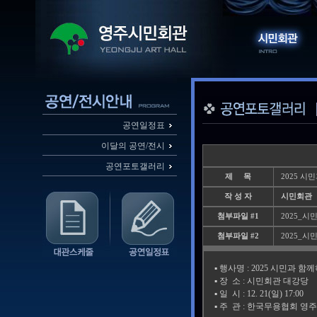
공연일정표
이달의 공연/전시
공연포토갤러리
제 목
2025 
작 성 자
시민회관
첨부파일 #1
2025_시
첨부파일 #2
2025_시
▪️ 행사명 : 2025 시민과
▪️ 장 소 : 시민회관 대강당
▪️ 일 시 : 12. 21(일) 17:00
▪️ 주 관 : 한국무용협회 영