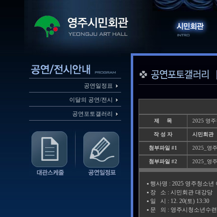
공연일정표
이달의 공연/전시
공연포토갤러리
제 목
2025 
작 성 자
시민회관
첨부파일 #1
2025_영
첨부파일 #2
2025_영
▪️ 행사명 : 2025 영주청
▪️ 장 소 : 시민회관 대강당
▪️ 일 시 : 12. 20(토) 13:30
▪️ 문 의 : 영주시청소년수련원(