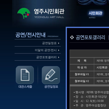
공연일정표
이달의 공연/전시
공연포토갤러리
제 목
제9회 영
작 성 자
시민회관
첨부파일 #1
제9회_영주
첨부파일 #2
제9회_영주
▪️ 행사명 : 제9회 영주여
▪️ 장 소 : 시민회관 대강당
▪️ 일 시 : 12. 6(토) 16:00
▪️ 주 관 : 영주여성합창단