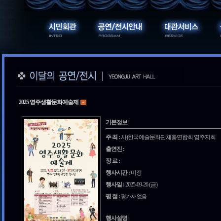
2025 영주생활문화예술제
기본정보 |
주 최 :
사)한국예술문화단체총연합회 영주지회
출연진 :
장 르 :
행사시간 :
미정
행사일 :
2025-09-26 (금)
평 점 :
평가자 없음
행사설명 |