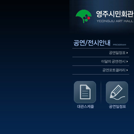
공연일정표
이달의 공연/전시
공연포토갤러리