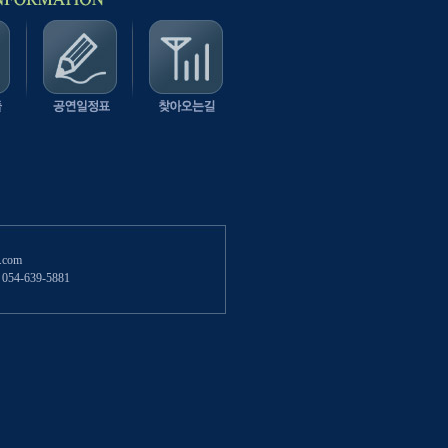
.com
54-639-5881